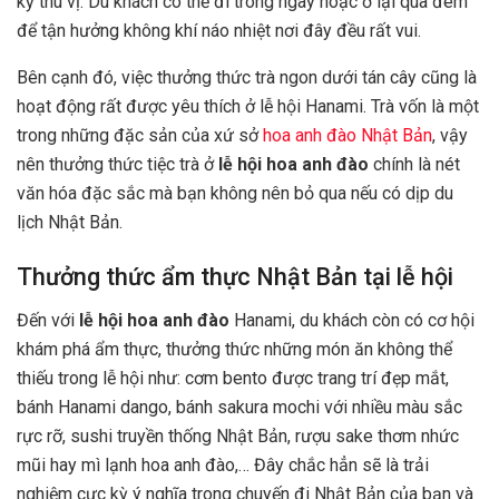
kỳ thú vị. Du khách có thể đi trong ngày hoặc ở lại qua đêm
để tận hưởng không khí náo nhiệt nơi đây đều rất vui.
Bên cạnh đó, việc thưởng thức trà ngon dưới tán cây cũng là
hoạt động rất được yêu thích ở lễ hội Hanami. Trà vốn là một
trong những đặc sản của xứ sở
hoa anh đào Nhật Bản
, vậy
nên thưởng thức tiệc trà ở
lễ hội hoa anh đào
chính là nét
văn hóa đặc sắc mà bạn không nên bỏ qua nếu có dịp du
lịch Nhật Bản.
Thưởng thức ẩm thực Nhật Bản tại lễ hội
Đến với
lễ hội hoa anh đào
Hanami, du khách còn có cơ hội
khám phá ẩm thực, thưởng thức những món ăn không thể
thiếu trong lễ hội như: cơm bento được trang trí đẹp mắt,
bánh Hanami dango, bánh sakura mochi với nhiều màu sắc
rực rỡ, sushi truyền thống Nhật Bản, rượu sake thơm nhức
mũi hay mì lạnh hoa anh đào,… Đây chắc hẳn sẽ là trải
nghiệm cực kỳ ý nghĩa trong chuyến đi Nhật Bản của bạn và