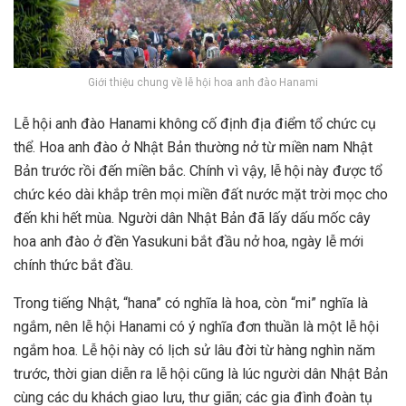
Giới thiệu chung về lễ hội hoa anh đào Hanami
Lễ hội anh đào Hanami không cố định địa điểm tổ chức cụ
thể. Hoa anh đào ở Nhật Bản thường nở từ miền nam Nhật
Bản trước rồi đến miền bắc. Chính vì vậy, lễ hội này được tổ
chức kéo dài khắp trên mọi miền đất nước mặt trời mọc cho
đến khi hết mùa. Người dân Nhật Bản đã lấy dấu mốc cây
hoa anh đào ở đền Yasukuni bắt đầu nở hoa, ngày lễ mới
chính thức bắt đầu.
Trong tiếng Nhật, “hana” có nghĩa là hoa, còn “mi” nghĩa là
ngắm, nên lễ hội Hanami có ý nghĩa đơn thuần là một lễ hội
ngắm hoa. Lễ hội này có lịch sử lâu đời từ hàng nghìn năm
trước, thời gian diễn ra lễ hội cũng là lúc người dân Nhật Bản
cùng các du khách giao lưu, thư giãn; các gia đình đoàn tụ