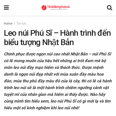
Home
Tin tức
Leo núi Phú Sĩ – Hành trình đến
biểu tượng Nhật Bản
Chinh phục được ngọn núi cao nhất Nhật Bản – núi Phú Sĩ
có lẽ mong muốn của hầu hết những ai trót đam mê bộ
môn leo núi đầy mạo hiểm và thách thức. Được mệnh
danh là ngọn núi đẹp nhất với mùa xuân đầy màu hoa
đào, mùa thu phủ đầy màu đỏ của lá cây, thì có lẽ cả hành
trình leo núi sẽ là một hành trình chiêm ngưỡng cảnh vật
tuyệt mĩ của nhân gian mà hiếm ai thấy được. Nào hãy
cùng mình tìm hiểu xem, leo núi Phú Sĩ có gì mới lạ và tìm
hiểu một số kinh nghiệm khi leo núi nhé!