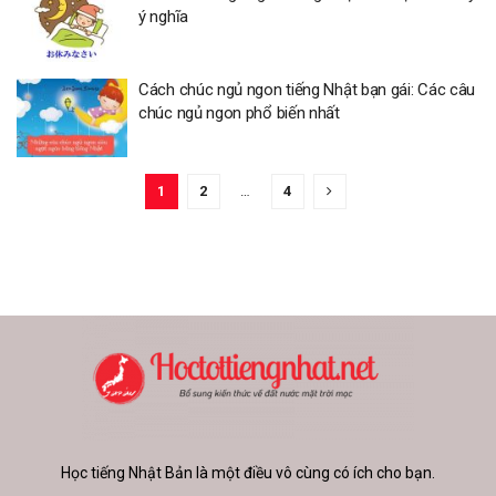
ý nghĩa
Cách chúc ngủ ngon tiếng Nhật bạn gái: Các câu
chúc ngủ ngon phổ biến nhất
1
2
…
4
Học tiếng Nhật Bản là một điều vô cùng có ích cho bạn.