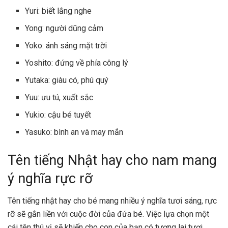
Yuri: biết lắng nghe
Yong: người dũng cảm
Yoko: ánh sáng mặt trời
Yoshito: đứng về phía công lý
Yutaka: giàu có, phú quý
Yuu: ưu tú, xuất sắc
Yukio: cậu bé tuyết
Yasuko: bình an và may mắn
Tên tiếng Nhật hay cho nam mang
ý nghĩa rực rỡ
Tên tiếng nhật hay cho bé mang nhiều ý nghĩa tươi sáng, rực
rỡ sẽ gắn liền với cuộc đời của đứa bé. Việc lựa chọn một
cái tên thú vị sẽ khiến cho con của bạn có tương lai tươi