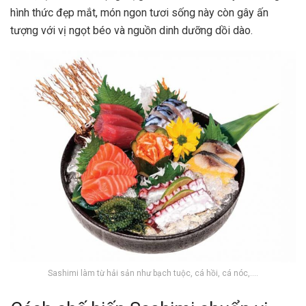
hình thức đẹp mắt, món ngon tươi sống này còn gây ấn
tượng với vị ngọt béo và nguồn dinh dưỡng dồi dào.
Sashimi làm từ hải sản như bạch tuộc, cá hồi, cá nóc,….