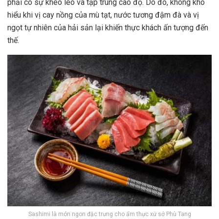
phải có sự khéo léo và tập trung cao độ. Do đó, không khó
hiểu khi vị cay nồng của mù tạt, nước tương đậm đà và vị
ngọt tự nhiên của hải sản lại khiến thực khách ấn tượng đến
thế.
Sashimi là món ngon đặc trưng cho ẩm thực xứ sở Phù Tang