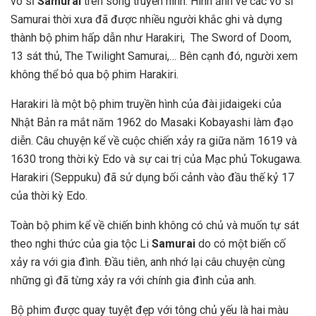
võ sĩ
Samurai
trên sóng truyền hình. Hình ảnh về các võ sĩ
Samurai thời xưa đã được nhiều người khắc ghi và dựng
thành bộ phim hấp dẫn như Harakiri, The Sword of Doom,
13 sát thủ, The Twilight Samurai,… Bên cạnh đó, người xem
không thể bỏ qua bộ phim Harakiri.
Harakiri là một bộ phim truyền hình của đài jidaigeki của
Nhật Bản ra mắt năm 1962 do Masaki Kobayashi làm đạo
diễn. Câu chuyện kể về cuộc chiến xảy ra giữa năm 1619 và
1630 trong thời kỳ Edo và sự cai trị của Mạc phủ Tokugawa.
Harakiri (Seppuku) đã sử dụng bối cảnh vào đầu thế kỷ 17
của thời kỳ Edo.
Toàn bộ phim kể về chiến binh không có chủ và muốn tự sát
theo nghi thức của gia tộc Li
Samurai
do có một biến cố
xảy ra với gia đình. Đầu tiên, anh nhớ lại câu chuyện cùng
những gì đã từng xảy ra với chính gia đình của anh.
Bộ phim được quay tuyệt đẹp với tông chủ yếu là hai màu