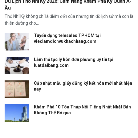
Du Lịch Thổ Nhĩ Kỳ 2026: Cẩm Nang Khám Phá Kỳ Quan Á-
Âu
Thổ Nhĩ Kỳ không chỉ là điểm đến của những tín đồ lịch sử mà còn là
thiên đường cho...
Tuyển dụng telesales TPHCM tại
vieclamdichvukhachhang.com
Làm thủ tục ly hôn đơn phương uy tín tại
luatdaibang.com
Cập nhật mẫu giấy đăng ký kết hôn mới nhất hiện
nay
Khám Phá 10 Tòa Tháp Nổi Tiếng Nhất Nhật Bản
Không Thể Bỏ qua