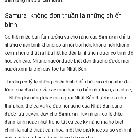
đình từng là võ sĩ
Samurai
.
Samurai không đơn thuần là những chiến
binh
Có thể nhiều bạn lầm tưởng và cho rằng các
Samurai
chỉ là
những chiến binh không có gì nổi trội hơn, không hơn không
kém, nhưng thật ra hầu hết họ đều là những người có trình độ
học vấn cao. Những người được biết đến thường được mọi
người xem là giới quý tộc tại Nhật Bản.
Thường có tỷ lệ những chiến binh biết chữ cao cũng như đã
từng qua đào tạo về các môn học cơ bản như toán, âm nhạc,
… Những kỹ năng khác mà người Nhật Bản thường có như
thư pháp, thơ ca và trà đạo nổi tiếng của Nhật Bản cũng
được lưu truyền, dạy cho
Samurai
. Tuy nhiên, có lẽ điều
đáng kinh ngạc nhất trong tất cả các kỹ năng mà họ biết
chính là nghệ thuật cắm hoa, một thế giới khác xa so với hình
ảnh mạnh mẽ, hung dữ và hung tợn của họ.