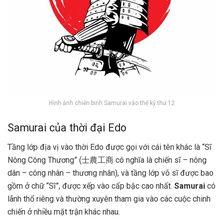
Hình ảnh chiến binh Samurai vào thế kỷ thứ 12
Samurai của thời đại Edo
Tầng lớp địa vị vào thời Edo được gọi với cái tên khác là “Sĩ
Nông Công Thương” (士農工商 có nghĩa là chiến sĩ – nông
dân – công nhân – thương nhân), và tầng lớp võ sĩ được bao
gồm ở chữ “Sĩ”, được xếp vào cấp bậc cao nhất.
Samurai
có
lãnh thổ riêng và thường xuyên tham gia vào các cuộc chinh
chiến ở nhiều mặt trận khác nhau.