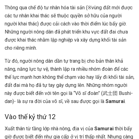
Thông qua chế độ tư nhân hóa tài sản (※vùng đất mới được
các tư nhân khai thác sẽ thuộc quyền sở hữu của người
người khai thác) được cải cách vào thời điểm lúc bấy giờ.
Những người nông dân đã phát triển khu vực đất đai chưa
được khai thác nhằm lập nghiệp và xây dựng khối tài sản
cho riêng mình.
Từ đó, người nông dân dần tự trang bị cho bản thân khả
năng, năng lực tự vệ, thành lập ra nhiều nhóm đoàn để các
thế lực mạnh hơn không thể chạm vào hay lấy đi khối tài sản,
đất đai mà họ đã tự tay gây dựng lên. Những nhóm người
này được biết đến với tên gọi là “Võ sĩ đoàn” (武士団 Bushi-
dan)- là sự ra đời của võ sĩ, về sau được gọi là
Samurai
.
Vào thế kỷ thứ 12
Xuất thân từ tầng lớp nhà nông, địa vị của
Samurai
thời bấy
giờ được biết đến như gia cấp ở vị trí thấp nhất. Nhưng càng