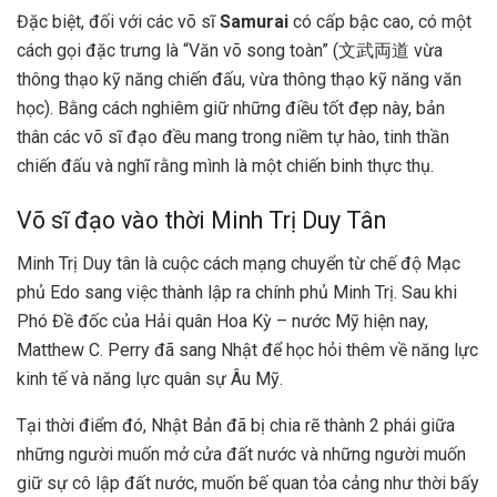
Đặc biệt, đối với các võ sĩ
Samurai
có cấp bậc cao, có một
cách gọi đặc trưng là “Văn võ song toàn” (文武両道 vừa
thông thạo kỹ năng chiến đấu, vừa thông thạo kỹ năng văn
học). Bằng cách nghiêm giữ những điều tốt đẹp này, bản
thân các võ sĩ đạo đều mang trong niềm tự hào, tinh thần
chiến đấu và nghĩ rằng mình là một chiến binh thực thụ.
Võ sĩ đạo vào thời Minh Trị Duy Tân
Minh Trị Duy tân là cuộc cách mạng chuyển từ chế độ Mạc
phủ Edo sang việc thành lập ra chính phủ Minh Trị. Sau khi
Phó Đề đốc của Hải quân Hoa Kỳ – nước Mỹ hiện nay,
Matthew C. Perry đã sang Nhật để học hỏi thêm về năng lực
kinh tế và năng lực quân sự Âu Mỹ.
Tại thời điểm đó, Nhật Bản đã bị chia rẽ thành 2 phái giữa
những người muốn mở cửa đất nước và những người muốn
giữ sự cô lập đất nước, muốn bế quan tỏa cảng như thời bấy