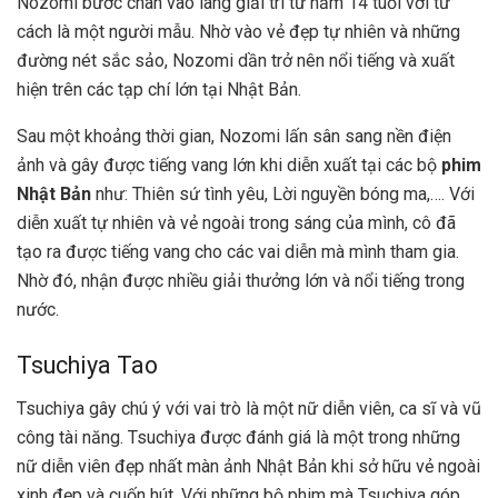
Nozomi bước chân vào làng giải trí từ năm 14 tuổi với tư
cách là một người mẫu. Nhờ vào vẻ đẹp tự nhiên và những
đường nét sắc sảo, Nozomi dần trở nên nổi tiếng và xuất
hiện trên các tạp chí lớn tại Nhật Bản.
Sau một khoảng thời gian, Nozomi lấn sân sang nền điện
ảnh và gây được tiếng vang lớn khi diễn xuất tại các bộ
phim
Nhật Bản
như: Thiên sứ tình yêu, Lời nguyền bóng ma,…. Với
diễn xuất tự nhiên và vẻ ngoài trong sáng của mình, cô đã
tạo ra được tiếng vang cho các vai diễn mà mình tham gia.
Nhờ đó, nhận được nhiều giải thưởng lớn và nổi tiếng trong
nước.
Tsuchiya Tao
Tsuchiya gây chú ý với vai trò là một nữ diễn viên, ca sĩ và vũ
công tài năng. Tsuchiya được đánh giá là một trong những
nữ diễn viên đẹp nhất màn ảnh Nhật Bản khi sở hữu vẻ ngoài
xinh đẹp và cuốn hút. Với những bộ phim mà Tsuchiya góp