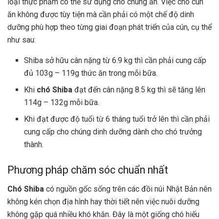
loại thực phẩm có thể sử dụng cho chúng ăn. Việc cho cún
ăn không được tùy tiện mà cần phải có một chế độ dinh
dưỡng phù hợp theo từng giai đoạn phát triển của cún, cụ thể
như sau:
Shiba sở hữu cân nặng từ 6.9 kg thì cần phải cung cấp
đủ 103g – 119g thức ăn trong mỗi bữa.
Khi
chó Shiba
đạt đến cân nặng 8.5 kg thì sẽ tăng lên
114g – 132g mỗi bữa.
Khi
đạt được độ tuổi từ 6 tháng tuổi trở lên thì cần phải
cung cấp cho chúng dinh dưỡng dành cho chó trưởng
thành.
Phương pháp chăm sóc chuẩn nhất
Chó Shiba
có nguồn gốc sống trên các đồi núi Nhật Bản nên
không kén chọn địa hình hay thời tiết nên việc nuôi dưỡng
không gặp quá nhiều khó khăn. Đây là một giống chó hiếu